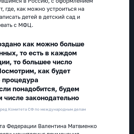
увшимся в Россию, с оформлением
, где, как можно устроиться на
аписать детей в детский сад и
овать с МФЦ.
создано как можно больше
нных, то есть в каждом
ии, то большее число
Посмотрим, как будет
е процедура
если понадобится, будем
ом числе законодательно
пред Комитета СФ по международным делам
та Федерации Валентина Матвиенко
вести мониторинг применения