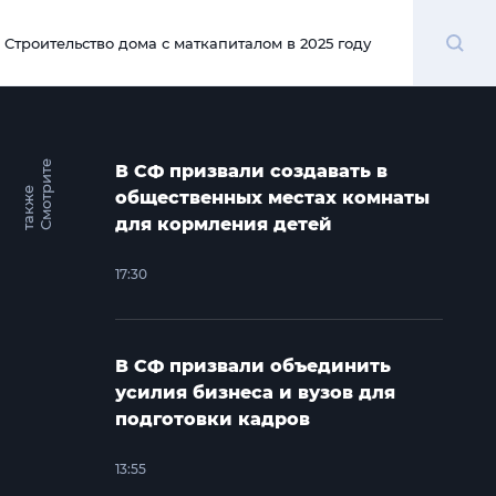
Поиск
Строительство дома с маткапиталом в 2025 году
00:00
С
м
о
т
и
т
е
т
а
к
ж
В СФ призвали создавать в
р
е
общественных местах комнаты
для кормления детей
17:30
В СФ призвали объединить
усилия бизнеса и вузов для
подготовки кадров
13:55