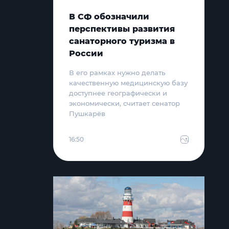
В СФ обозначили
перспективы развития
санаторного туризма в
России
В его рамках нужно делать
качественную медицинскую базу
доступнее географически и
экономически, считает сенатор
Пушкарёв
16:50