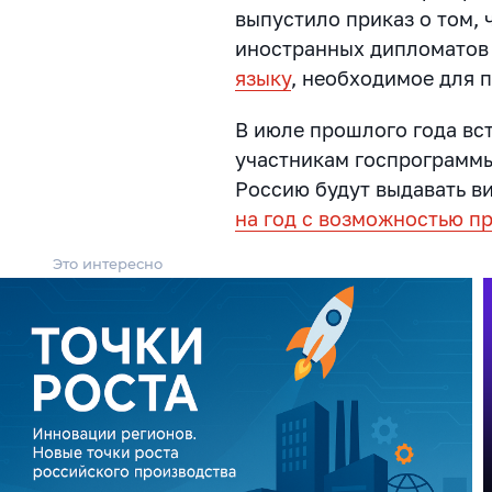
выпустило приказ о том, 
иностранных дипломато
языку
, необходимое для 
В июле прошлого года вст
участникам госпрограммы
Россию будут выдавать виз
на год с возможностью п
Это интересно