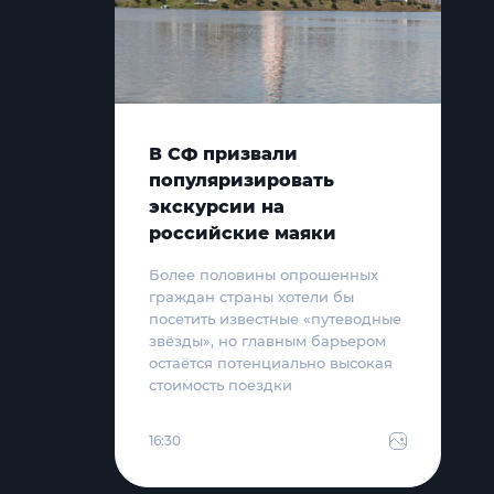
В СФ призвали
популяризировать
экскурсии на
российские маяки
Более половины опрошенных
граждан страны хотели бы
посетить известные «путеводные
звёзды», но главным барьером
остаётся потенциально высокая
стоимость поездки
16:30