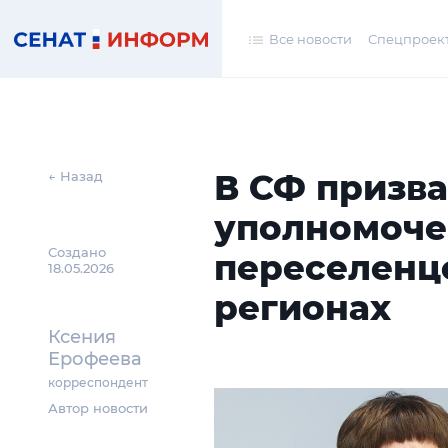
Все новости
Спецпроек
В СФ призва
← Назад
уполномоче
Создано
переселенце
18.05.2026
регионах
Ксения
Ерофеева
корреспондент
Автор новости