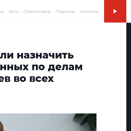
ты
Фото
Прямой эфир
Подкасты
Контакты
ли назначить
нных по делам
в во всех