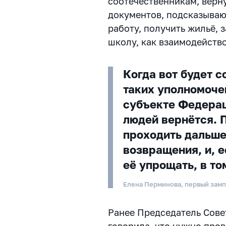
соотечественникам, верн
документов, подсказывают
работу, получить жильё, з
школу, как взаимодейств
Когда вот будет 
таких уполномоче
субъекте Федерац
людей вернётся. 
проходить дальш
возвращения, и, 
её упрощать, в т
Елена Перминова, первый зам
Ранее Председатель Сове
говорила, что нужно про