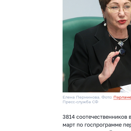
Елена Перминова. Фото:
Парламе
Пресс-служба СФ
3814 соотечественников 
март по госпрограмме пер