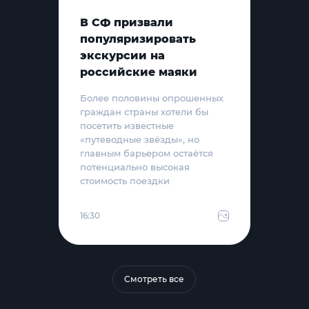
В СФ призвали
популяризировать
экскурсии на
российские маяки
Более половины опрошенных
граждан страны хотели бы
посетить известные
«путеводные звёзды», но
главным барьером остаётся
потенциально высокая
стоимость поездки
16:30
Смотреть все