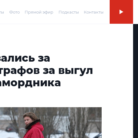
ты
Фото
Прямой эфир
Подкасты
Контакты
ались за
трафов за выгул
намордника