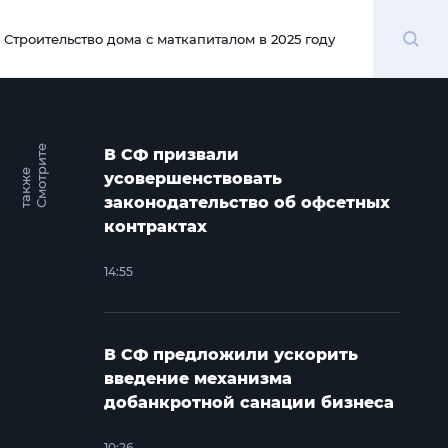
Поиск
Строительство дома с маткапиталом в 2025 году
00:00
С
м
о
т
и
т
е
т
а
к
ж
В СФ призвали
р
е
усовершенствовать
законодательство об офсетных
контрактах
14:55
В СФ предложили ускорить
введение механизма
добанкротной санации бизнеса
10:26