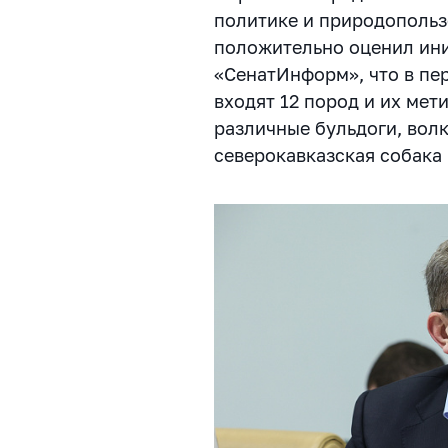
политике и природополь
положительно оценил ини
«СенатИнформ», что в пе
входят 12 пород и их мет
различные бульдоги, вол
северокавказская собака 