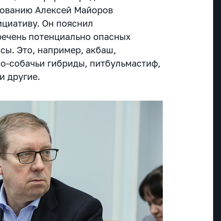
зованию Алексей Майоров
циативу. Он пояснил
речень потенциально опасных
исы. Это, например, акбаш,
ко-собачьи гибриды, питбульмастиф,
и другие.