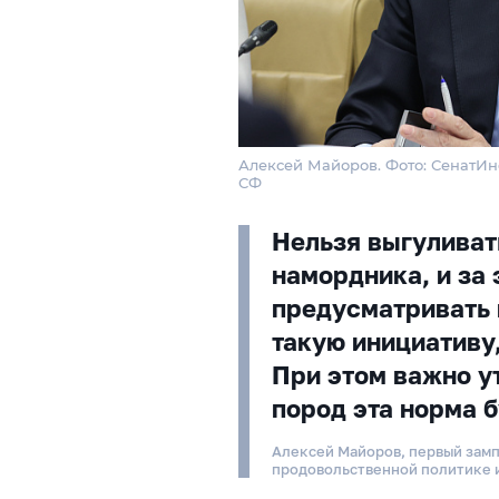
Алексей Майоров. Фото: СенатИ
СФ
Нельзя выгуливат
намордника, и за
предусматривать
такую инициативу,
При этом важно у
пород эта норма 
Алексей Майоров, первый замп
продовольственной политике 