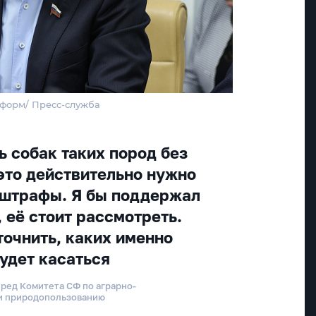
нформ/ Пресс-служба
ь собак таких пород без
 это действительно нужно
 штрафы. Я бы поддержал
 её стоит рассмотреть.
точнить, каких именно
будет касаться
ред Комитета СФ по аграрно-
и природопользованию