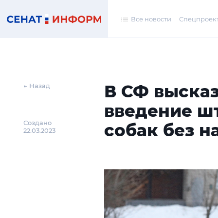
Все новости
Спецпроек
В СФ высказ
← Назад
введение ш
Создано
собак без 
22.03.2023