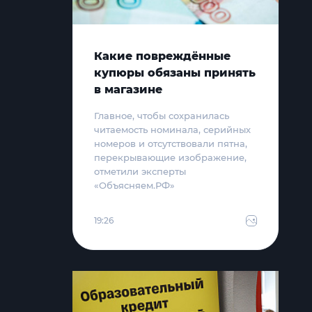
Какие повреждённые
купюры обязаны принять
в магазине
Главное, чтобы сохранилась
читаемость номинала, серийных
номеров и отсутствовали пятна,
перекрывающие изображение,
отметили эксперты
«Объясняем.РФ»
19:26