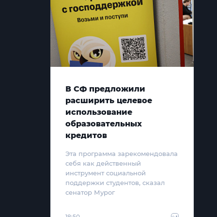
В СФ предложили
расширить целевое
использование
образовательных
кредитов
Эта программа зарекомендовала
себя как действенный
инструмент социальной
поддержки студентов, сказал
сенатор Мурог
18:50