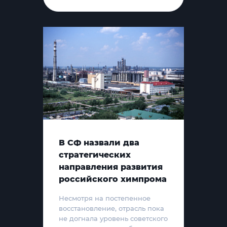
В СФ назвали два
стратегических
направления развития
российского химпрома
Несмотря на постепенное
восстановление, отрасль пока
не догнала уровень советского