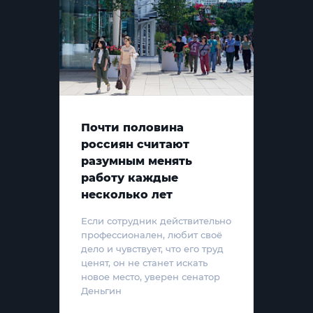
Почти половина
россиян считают
разумным менять
работу каждые
несколько лет
Если сотрудник действительно
профессионален, любит своё
дело и чувствует, что его труд
ценят, он не станет искать
новое место, уверен сенатор
Деньгин