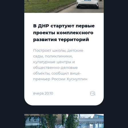
В ДНР стартуют первые
проекты комплексного
развития территорий
Построят школы, детские
сады, поликлиники,
культурные центры и
общественно-деловые
объекты, сообщил вице-
премьер России Хуснуллин
вчера 20:10