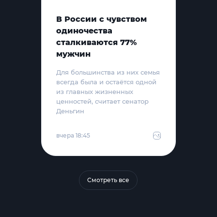
В России с чувством
одиночества
сталкиваются 77%
мужчин
Для большинства из них семья
всегда была и остаётся одной
из главных жизненных
ценностей, считает сенатор
Деньгин
вчера 18:45
Смотреть все