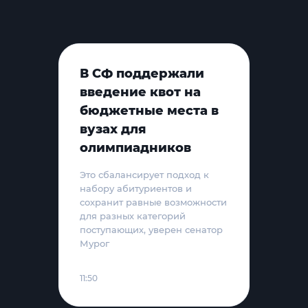
В СФ поддержали
введение квот на
бюджетные места в
вузах для
олимпиадников
Это сбалансирует подход к
набору абитуриентов и
сохранит равные возможности
для разных категорий
поступающих, уверен сенатор
Мурог
11:50