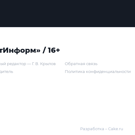
тИнформ» / 16+
ый редактор — Г. В. Крылов
Обратная связь
дитель
Политика конфиденциальности
Разработка – Cake.ru