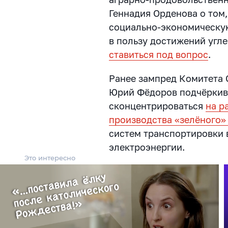
Геннадия Орденова о том,
социально-экономическу
в пользу достижений угл
ставиться под вопрос
.
Ранее зампред Комитета 
Юрий Фёдоров подчёркива
сконцентрироваться
на р
производства «зелёного»
систем транспортировки 
электроэнергии.
Это интересно