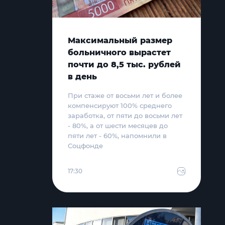
Максимальный размер
больничного вырастет
почти до 8,5 тыс. рублей
в день
При стаже от восьми лет и более
компенсируют 100% среднего
заработка, от пяти до восьми лет
- 80%, а от шести месяцев до
пяти лет - 60%, напомнили в
Соцфонде
17:30