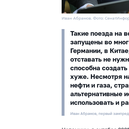
Иван Абрамов. Фото: СенатИнфо
Такие поезда на 
запущены во мног
Германии, в Китае
отставать не нужн
способна создать 
хуже. Несмотря на
нефти и газа, стр
альтернативные и
использовать и ра
Иван Абрамов, первый зампре