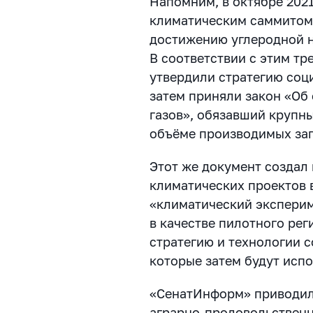
Напомним, в октябре 202
климатическим саммитом
достижению углеродной н
В соответствии с этим тр
утвердили стратегию соц
затем приняли закон «Об
газов», обязавший крупн
объёме производимых за
Этот же документ создал 
климатических проектов 
«климатический эксперим
в качестве пилотного ре
стратегию и технологии 
которые затем будут испо
«СенатИнформ» приводил
аграрно-продовольствен