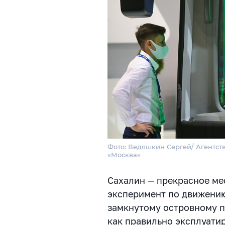
Фото: Ведяшкин Сергей/ Агентст
«Москва»
Сахалин — прекрасное мес
эксперимент по движению
замкнутому островному п
как правильно эксплуатир