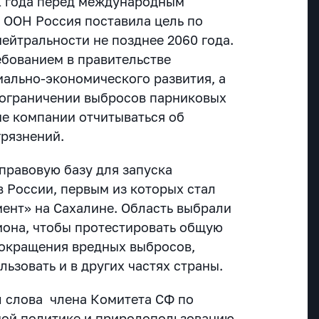
1 года перед международным
 ООН Россия поставила цель по
ейтральности не позднее 2060 года.
ебованием в правительстве
иально-экономического развития, а
 ограничении выбросов парниковых
ые компании отчитываться об
грязнений.
правовую базу для запуска
в России, первым из которых стал
ент» на Сахалине. Область выбрали
гиона, чтобы протестировать общую
сокращения вредных выбросов,
льзовать и в других частях страны.
 слова члена Комитета СФ по
ной политике и природопользованию