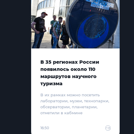
В 35 регионах России
появилось около 110
маршрутов научного
туризма
В их рамках можно посетить
лаборатории, музеи, технопарки,
обсерватории, планетарии,
отметили в кабмине
16:50