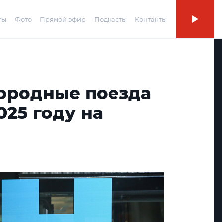
ты
Фото
Прямой эфир
Подкасты
Контакты
ородные поезда
025 году на