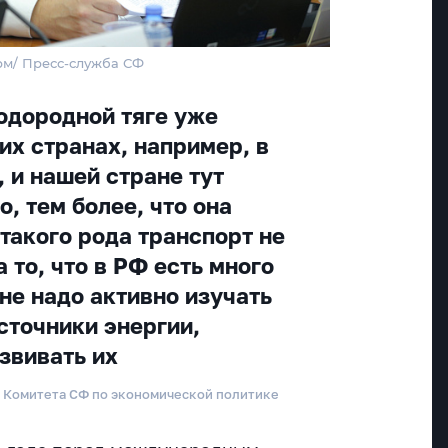
рм/ Пресс-служба СФ
водородной тяге уже
их странах, например, в
, и нашей стране тут
о, тем более, что она
такого рода транспорт не
 то, что в РФ есть много
ане надо активно изучать
сточники энергии,
звивать их
д Комитета СФ по экономической политике