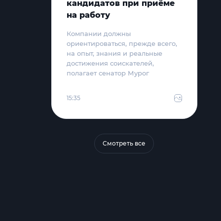
кандидатов при приёме
на работу
Компании должны
ориентироваться, прежде всего,
на опыт, знания и реальные
достижения соискателей,
полагает сенатор Мурог
15:35
Смотреть все