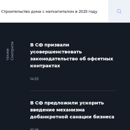
Поиск
Строительство дома с маткапиталом в 2025 году
00:00
С
м
о
т
и
т
е
т
а
к
ж
В СФ призвали
р
е
усовершенствовать
законодательство об офсетных
контрактах
14:55
В СФ предложили ускорить
введение механизма
добанкротной санации бизнеса
10:26