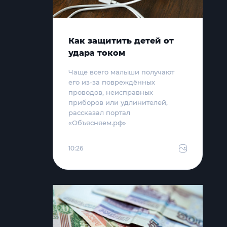
Как защитить детей от
удара током
Чаще всего малыши получают
его из-за повреждённых
проводов, неисправных
приборов или удлинителей,
рассказал портал
«Объясняем.рф»
10:26