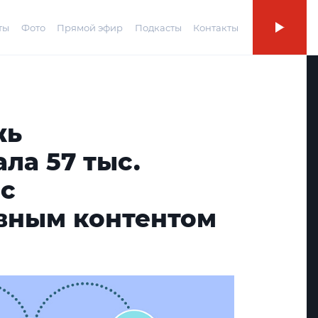
ты
Фото
Прямой эфир
Подкасты
Контакты
жь
ла 57 тыс.
 с
вным контентом