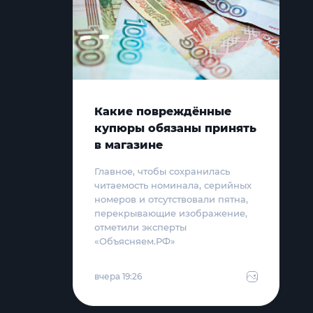
Какие повреждённые
купюры обязаны принять
в магазине
Главное, чтобы сохранилась
читаемость номинала, серийных
номеров и отсутствовали пятна,
перекрывающие изображение,
отметили эксперты
«Объясняем.РФ»
вчера 19:26