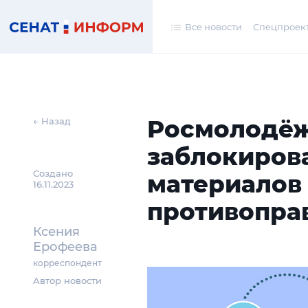
Все новости
Спецпроек
Росмолодё
← Назад
заблокирова
Создано
материалов
16.11.2023
противопра
Ксения
Ерофеева
корреспондент
Автор новости