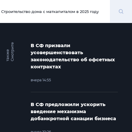
Поиск
Строительство дома с маткапиталом в 2025 году
00:00
С
м
о
т
и
т
е
т
а
к
ж
В СФ призвали
р
е
усовершенствовать
законодательство об офсетных
контрактах
вчера 14:55
В СФ предложили ускорить
введение механизма
добанкротной санации бизнеса
вчера 10:26