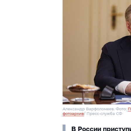
Александр Варфоломеев. Фото:
П
фотоархив
/ Пресс-служба СФ
В России приступ