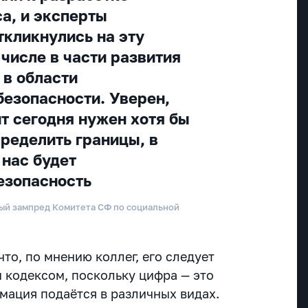
а, и эксперты
ткликнулись на эту
 числе в части развития
 в области
езопасности. Уверен,
нт сегодня нужен хотя бы
пределить границы, в
 нас будет
езопасность
ый зампред Комитета СФ по социальной
то, по мнению коллег, его следует
кодексом, поскольку цифра — это
мация подаётся в различных видах.