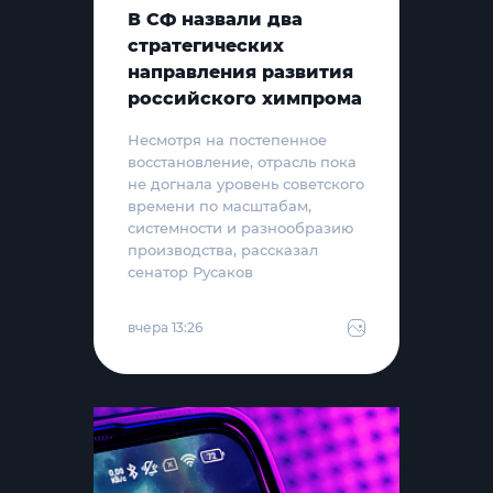
В СФ назвали два
стратегических
направления развития
российского химпрома
Несмотря на постепенное
восстановление, отрасль пока
не догнала уровень советского
времени по масштабам,
системности и разнообразию
производства, рассказал
сенатор Русаков
вчера 13:26