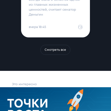
из главных жизненных
ценностей, считает сенатор
Деньгин
вчера 18:45
Смотреть все
Это интересно