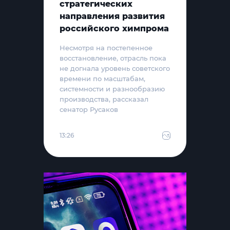
стратегических
направления развития
российского химпрома
Несмотря на постепенное
восстановление, отрасль пока
не догнала уровень советского
времени по масштабам,
системности и разнообразию
производства, рассказал
сенатор Русаков
13:26