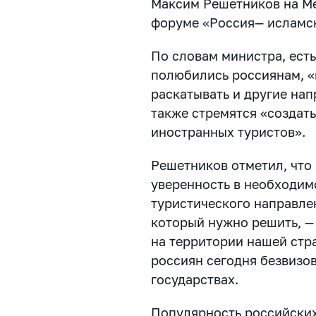
Максим Решетников на М
форуме «Россия— исламск
По словам министра, ест
полюбились россиянам, «н
раскатывать и другие нап
также стремятся «создат
иностранных туристов».
Решетников отметил, что
уверенность в необходим
туристического направлен
который нужно решить, — 
на территории нашей стр
россиян сегодня безвизов
государствах.
Популярность российских