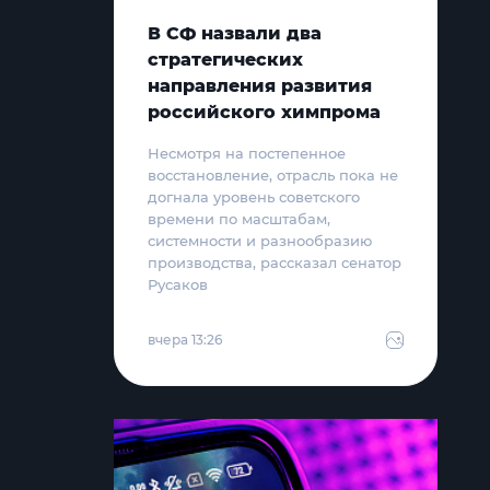
В СФ назвали два
стратегических
направления развития
российского химпрома
Несмотря на постепенное
восстановление, отрасль пока не
догнала уровень советского
времени по масштабам,
системности и разнообразию
производства, рассказал сенатор
Русаков
вчера 13:26