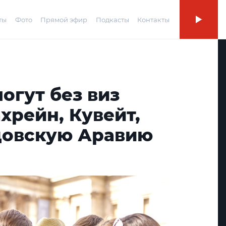
ты
Фото
Прямой эфир
Подкасты
Контакты
огут без виз
ахрейн, Кувейт,
довскую Аравию