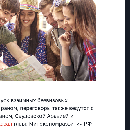
пуск взаимных безвизовых
Ираном, переговоры также ведутся с
аном, Саудовской Аравией и
казал
глава Минэкономразвития РФ