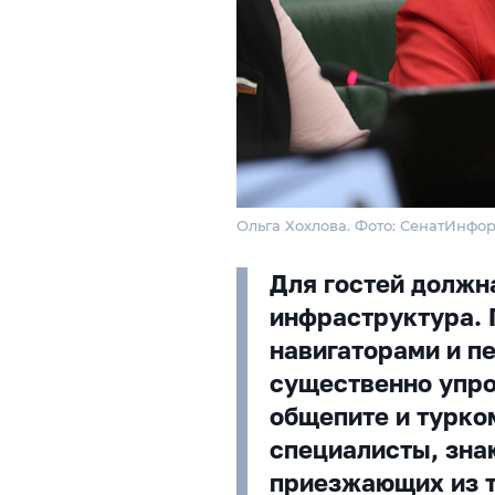
Ольга Хохлова. Фото: СенатИнфо
Для гостей должн
инфраструктура. 
навигаторами и п
существенно упрос
общепите и турко
специалисты, зн
приезжающих из т