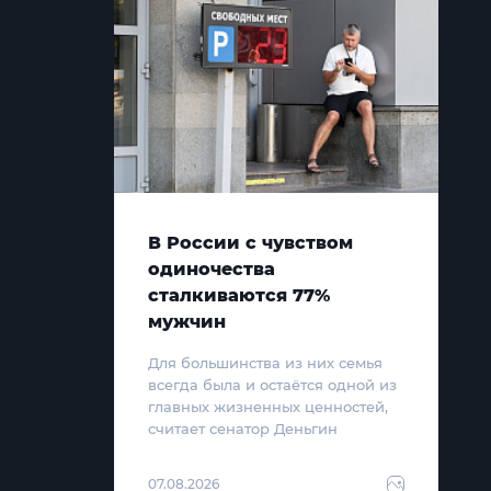
В России с чувством
одиночества
сталкиваются 77%
мужчин
Для большинства из них семья
всегда была и остаётся одной из
главных жизненных ценностей,
считает сенатор Деньгин
07.08.2026