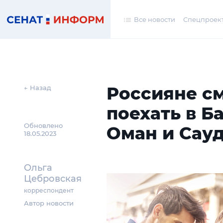
Все новости
Спецпроек
Россияне см
← Назад
поехать в Б
Обновлено
Оман и Сау
18.05.2023
Ольга
Цебровская
корреспондент
Автор новости