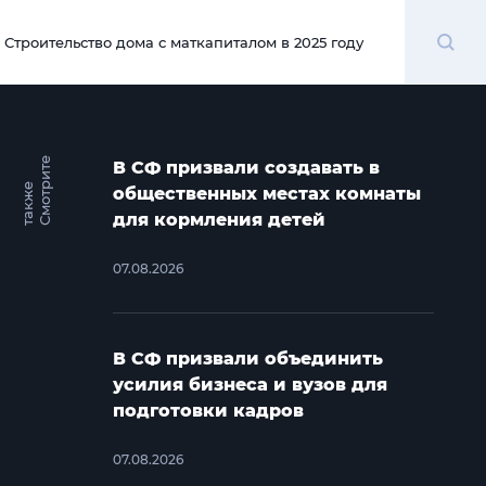
Поиск
Строительство дома с маткапиталом в 2025 году
00:00
С
м
о
т
и
т
е
т
а
к
ж
В СФ призвали создавать в
р
е
общественных местах комнаты
для кормления детей
07.08.2026
В СФ призвали объединить
усилия бизнеса и вузов для
подготовки кадров
07.08.2026