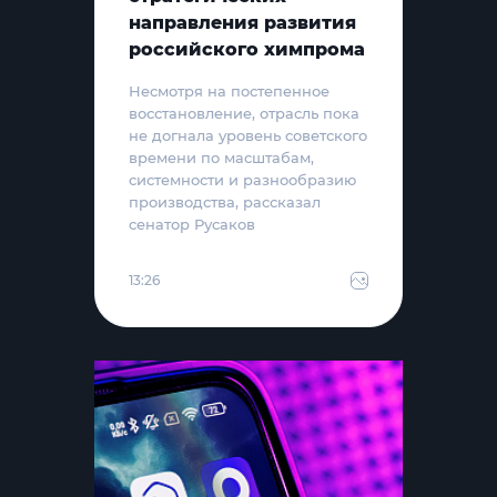
направления развития
российского химпрома
Несмотря на постепенное
восстановление, отрасль пока
не догнала уровень советского
времени по масштабам,
системности и разнообразию
производства, рассказал
сенатор Русаков
13:26