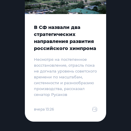
В СФ назвали два
стратегических
направления развития
российского химпрома
Несмотря на постепенное
восстановление, отрасль пока
не догнала уровень советского
времени по масштабам,
системности и разнообразию
производства, рассказал
сенатор Русаков
вчера 13:26