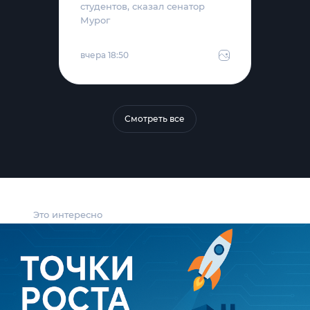
студентов, сказал сенатор
Мурог
вчера 18:50
Смотреть все
Это интересно