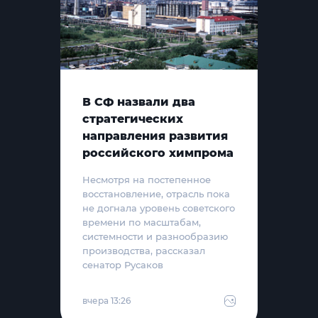
В СФ назвали два
стратегических
направления развития
российского химпрома
Несмотря на постепенное
восстановление, отрасль пока
не догнала уровень советского
времени по масштабам,
системности и разнообразию
производства, рассказал
сенатор Русаков
вчера 13:26