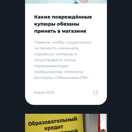
Какие повреждённые
купюры обязаны
принять в магазине
Главное, чтобы сохранилась
читаемость номинала,
серийных номеров и
отсутствовали пятна,
перекрывающие
изображение, отметили
эксперты «Объясняем.РФ»
вчера 19:26