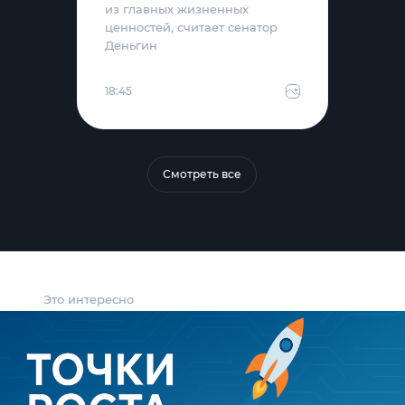
из главных жизненных
ценностей, считает сенатор
Деньгин
18:45
Смотреть все
Это интересно