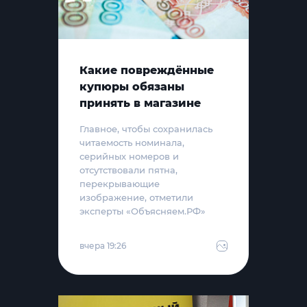
Какие повреждённые
купюры обязаны
принять в магазине
Главное, чтобы сохранилась
читаемость номинала,
серийных номеров и
отсутствовали пятна,
перекрывающие
изображение, отметили
эксперты «Объясняем.РФ»
вчера 19:26