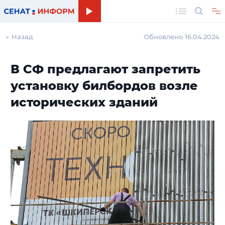
Поиск
← Назад
Обновлено 16.04.2024
В СФ предлагают запретить
установку билбордов возле
исторических зданий