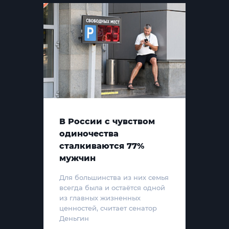
В России с чувством
одиночества
сталкиваются 77%
мужчин
Для большинства из них семья
всегда была и остаётся одной
из главных жизненных
ценностей, считает сенатор
Деньгин