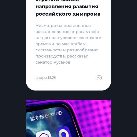
направления развития
российского химпрома
Несмотря на постепенное
восстановление, отрасль пока
не догнала уровень советского
времени по масштабам,
системности и разнообразию
производства, рассказал
сенатор Русаков
вчера 13:26