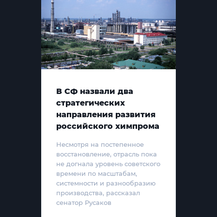
В СФ назвали два
стратегических
направления развития
российского химпрома
Несмотря на постепенное
восстановление, отрасль пока
не догнала уровень советского
времени по масштабам,
системности и разнообразию
производства, рассказал
сенатор Русаков