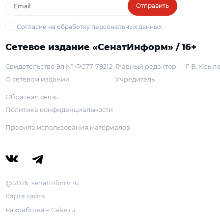
Отправить
Согласие на обработку персональных данных
Сетевое издание «СенатИнформ» / 16+
Свидетельство Эл № ФС77-79212
Главный редактор — Г. В. Крыл
О сетевом издании
Учредитель
Обратная связь
Политика конфиденциальности
Правила использования материалов
@ 2026, senatinform.ru
Карта сайта
Разработка – Cake.ru