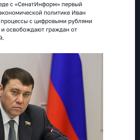
седе с «СенатИнформ» первый
 экономической политике Иван
о процессы с цифровыми рублями
 и освобождают граждан от
й.