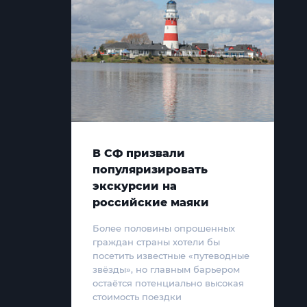
В СФ призвали
популяризировать
экскурсии на
российские маяки
Более половины опрошенных
граждан страны хотели бы
посетить известные «путеводные
звёзды», но главным барьером
остаётся потенциально высокая
стоимость поездки