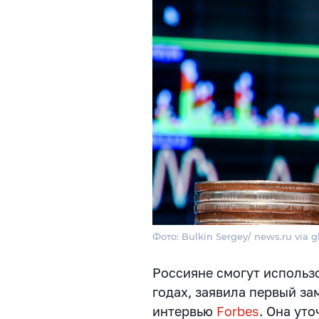
Фото: Bulkin Sergey/ news.ru via 
Россияне смогут использ
годах, заявила первый за
интервью
Forbes
. Она ут