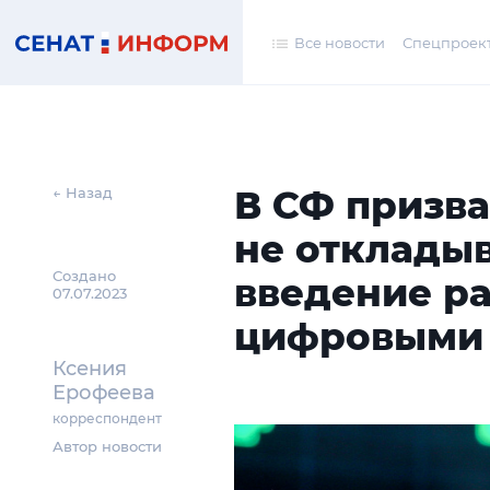
Все новости
Спецпроек
В СФ призв
← Назад
не откладыв
Создано
введение р
07.07.2023
цифровыми
Ксения
Ерофеева
корреспондент
Автор новости