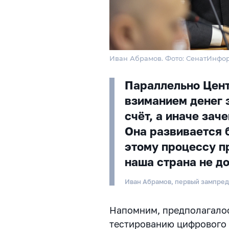
Иван Абрамов. Фото: СенатИнфо
Параллельно Цент
взиманием денег з
счёт, а иначе зач
Она развивается 
этому процессу п
наша страна не д
Иван Абрамов, первый зампре
Напомним, предполагалось
тестированию цифрового 