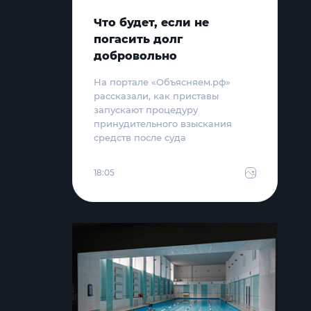
Что будет, если не
погасить долг
добровольно
На портале «Объясняем.рф»
рассказали, как приставы
запускают процедуру
принудительного взыскания
средств после суда
18:05