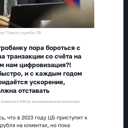
рм/ Пресс-служба СФ
робанку пора бороться с
а транзакции со счёта на
ем нам цифровизация?!
быстро, и с каждым годом
ридаётся ускорение,
олжна отставать
д Комитета СФ по экономической политике
, что в 2023 году ЦБ приступит к
рубля на клиентах, но пока