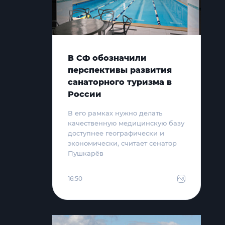
В СФ обозначили
перспективы развития
санаторного туризма в
России
В его рамках нужно делать
качественную медицинскую базу
доступнее географически и
экономически, считает сенатор
Пушкарёв
16:50