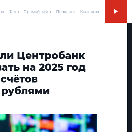
ты
Фото
Прямой эфир
Подкасты
Контакты
али Центробанк
ать на 2025 год
асчётов
 рублями