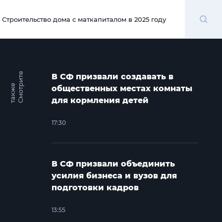
Поиск
Строительство дома с маткапиталом в 2025 году
00:00
С
м
о
т
и
т
е
т
а
к
ж
В СФ призвали создавать в
р
е
общественных местах комнаты
для кормления детей
17:30
В СФ призвали объединить
усилия бизнеса и вузов для
подготовки кадров
13:55