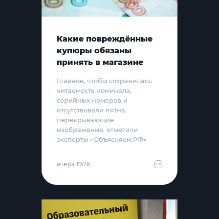
Какие повреждённые
купюры обязаны
принять в магазине
Главное, чтобы сохранилась
читаемость номинала,
серийных номеров и
отсутствовали пятна,
перекрывающие
изображение, отметили
эксперты «Объясняем.РФ»
вчера 19:26