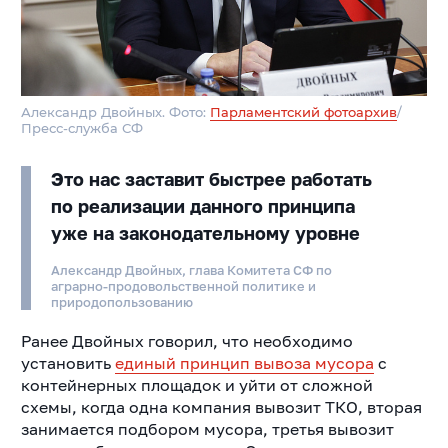
Александр Двойных. Фото:
Парламентский фотоархив
/
Пресс-служба СФ
Это нас заставит быстрее работать
по реализации данного принципа
уже на законодательному уровне
Александр Двойных, глава Комитета СФ по
аграрно-продовольственной политике и
природопользованию
Ранее Двойных говорил, что необходимо
установить
единый принцип вывоза мусора
с
контейнерных площадок и уйти от сложной
схемы, когда одна компания вывозит ТКО, вторая
занимается подбором мусора, третья вывозит