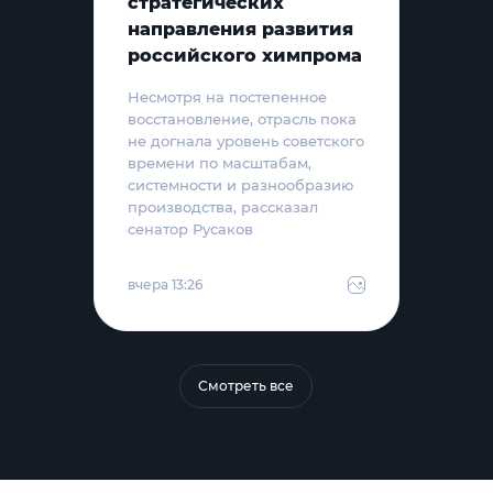
стратегических
направления развития
российского химпрома
Несмотря на постепенное
восстановление, отрасль пока
не догнала уровень советского
времени по масштабам,
системности и разнообразию
производства, рассказал
сенатор Русаков
вчера 13:26
Смотреть все