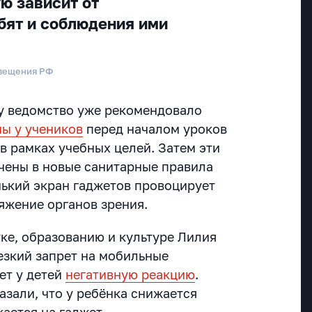
ю зависит от
бят и соблюдения ими
свещения РФ
ду ведомство уже рекомендовало
ны у учеников
перед началом уроков
 в рамках учебных целей. Затем эти
чены в новые санитарные правила
ький экран гаджетов провоцирует
яжение органов зрения.
ке, образованию и культуре Лилия
езкий запрет на мобильные
ет у детей
негативную реакцию
.
азали, что у ребёнка снижается
кается на гаджет.