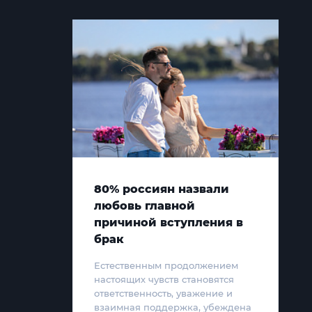
80% россиян назвали
любовь главной
причиной вступления в
брак
Естественным продолжением
настоящих чувств становятся
ответственность, уважение и
взаимная поддержка, убеждена