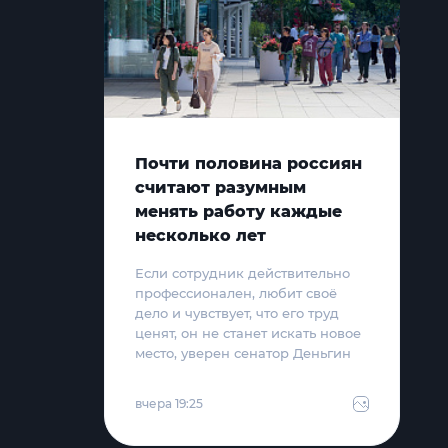
Почти половина россиян
считают разумным
менять работу каждые
несколько лет
Если сотрудник действительно
профессионален, любит своё
дело и чувствует, что его труд
ценят, он не станет искать новое
место, уверен сенатор Деньгин
вчера 19:25