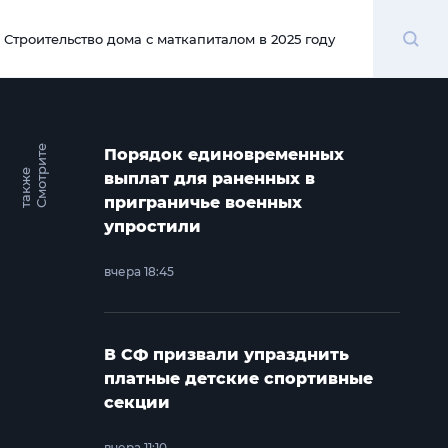
Поиск
Строительство дома с маткапиталом в 2025 году
00:00
С
м
о
т
и
т
е
т
а
к
ж
Порядок единовременных
р
е
выплат для раненных в
приграничье военных
упростили
вчера 18:45
В СФ призвали упразднить
платные детские спортивные
секции
вчера 11:10