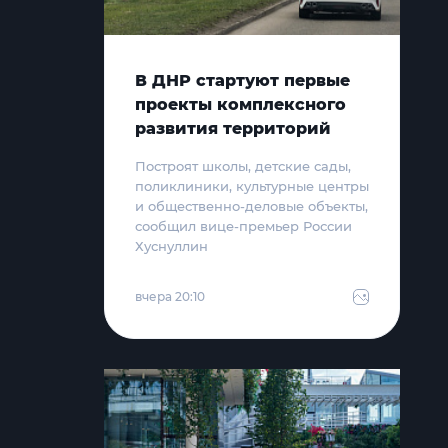
В ДНР стартуют первые
проекты комплексного
развития территорий
Построят школы, детские сады,
поликлиники, культурные центры
и общественно-деловые объекты,
сообщил вице-премьер России
Хуснуллин
вчера 20:10