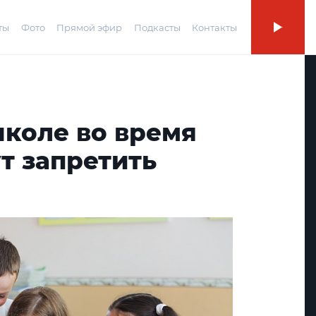
ты
Фото
Прямой эфир
Подкасты
Контакты
школе во время
т запретить