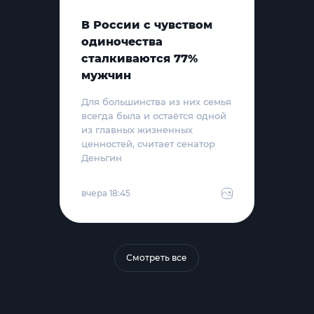
В России с чувством
одиночества
сталкиваются 77%
мужчин
Для большинства из них семья
всегда была и остаётся одной
из главных жизненных
ценностей, считает сенатор
Деньгин
вчера 18:45
Смотреть все