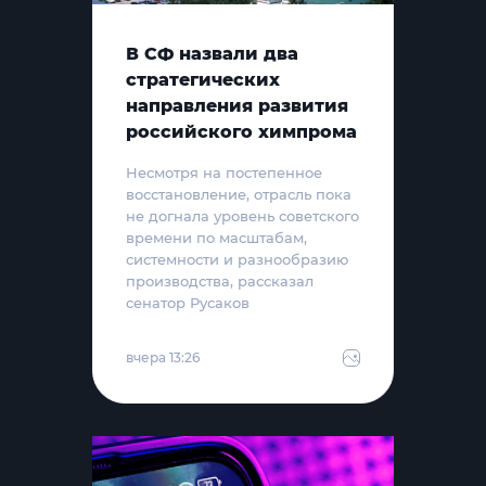
В СФ назвали два
стратегических
направления развития
российского химпрома
Несмотря на постепенное
восстановление, отрасль пока
не догнала уровень советского
времени по масштабам,
системности и разнообразию
производства, рассказал
сенатор Русаков
вчера 13:26