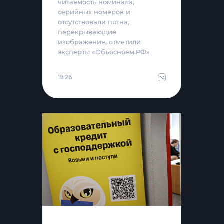
читаемость номинала,
серийных номеров и
отсутствовали пятна,
перекрывающие
изображение, отметили
эксперты «Объясняем.РФ»
19:26