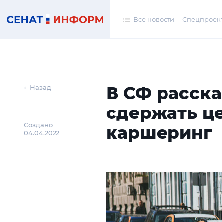
Все новости
Спецпроек
В СФ расска
← Назад
сдержать ц
Создано
каршеринг
04.04.2022