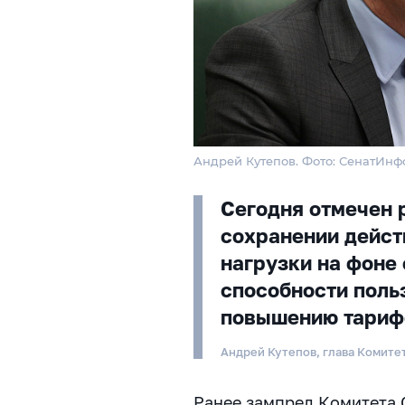
Андрей Кутепов. Фото: СенатИнф
Сегодня отмечен 
сохранении дейс
нагрузки на фоне
способности польз
повышению тариф
Андрей Кутепов, глава Комите
Ранее зампред Комитета 