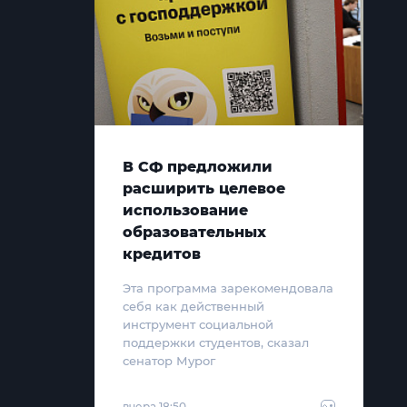
В СФ предложили
расширить целевое
использование
образовательных
кредитов
Эта программа зарекомендовала
себя как действенный
инструмент социальной
поддержки студентов, сказал
сенатор Мурог
вчера 18:50