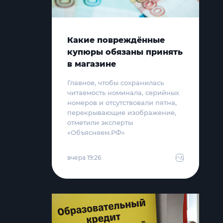
Какие повреждённые
купюры обязаны принять
в магазине
Главное, чтобы сохранилась
читаемость номинала, серийных
номеров и отсутствовали пятна,
перекрывающие изображение,
отметили эксперты
«Объясняем.РФ»
вчера 19:26