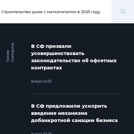
Поиск
Строительство дома с маткапиталом в 2025 году
00:00
С
м
о
т
и
т
е
т
а
к
ж
В СФ призвали
р
е
усовершенствовать
законодательство об офсетных
контрактах
вчера 14:55
В СФ предложили ускорить
введение механизма
добанкротной санации бизнеса
вчера 10:26