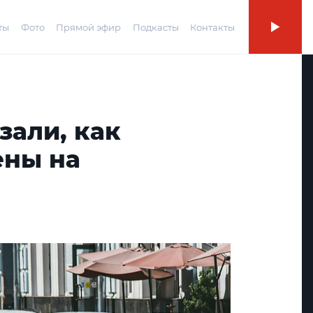
ты
Фото
Прямой эфир
Подкасты
Контакты
зали, как
ены на