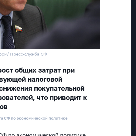
орм/ Пресс-служба СФ
рост общих затрат при
твующей налоговой
 снижения покупательной
ователей, что приводит к
ов
та СФ по экономической политике
СФ по экономической политике