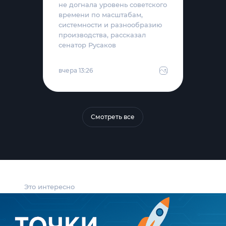
не догнала уровень советского
времени по масштабам,
системности и разнообразию
производства, рассказал
сенатор Русаков
вчера 13:26
Смотреть все
Это интересно