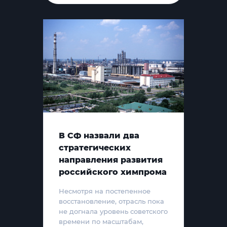
В СФ назвали два
стратегических
направления развития
российского химпрома
Несмотря на постепенное
восстановление, отрасль пока
не догнала уровень советского
времени по масштабам,