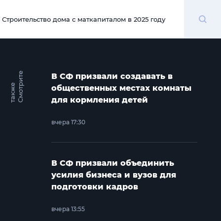
Поиск
Строительство дома с маткапиталом в 2025 году
00:00
С
м
о
т
и
т
е
т
а
к
ж
В СФ призвали создавать в
р
е
общественных местах комнаты
для кормления детей
вчера 17:30
В СФ призвали объединить
усилия бизнеса и вузов для
подготовки кадров
вчера 13:55