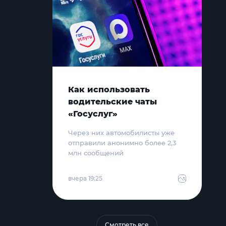
Как использовать
водительские чаты
«Госуслуг»
Через них автомобилисты уже
отправили анонимно более 2,3
млн сообщений
вчера 19:25
Смотреть все