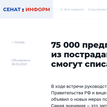
Все новости
Спецпроек
75 000 пре
← Назад
из пострад
Обновлено
смогут спис
26.02.2021
В ходе встречи руководст
Правительства РФ и виц
объявил о новых мерах п
Самая значимая — это за