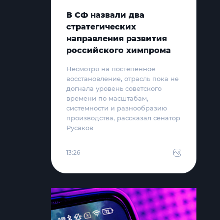
В СФ назвали два
стратегических
направления развития
российского химпрома
Несмотря на постепенное
восстановление, отрасль пока не
догнала уровень советского
времени по масштабам,
системности и разнообразию
производства, рассказал сенатор
Русаков
13:26