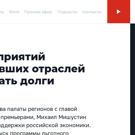
ты
Фото
Прямой эфир
Подкасты
Контакты
дприятий
авших отраслей
ать долги
ва палаты регионов с главой
е-премьерами, Михаил Мишустин
оддержки российской экономики.
пуск программы льготного