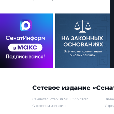
Сетевое издание «Сена
Свидетельство Эл № ФС77-79212
Главн
О сетевом издании
Учре