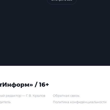
тИнформ» / 16+
ый редактор — Г. В. Крылов
Обратная связь
дитель
Политика конфиденциальности