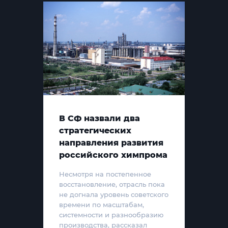
В СФ назвали два
стратегических
направления развития
российского химпрома
Несмотря на постепенное
восстановление, отрасль пока
не догнала уровень советского
времени по масштабам,
системности и разнообразию
производства, рассказал