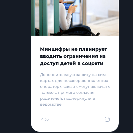
Минцифры не планирует
вводить ограничения на
доступ детей в соцсети
Дополнительную защиту на сим-
картах для несовершеннолетних
операторы связи смогут включать
только с прямого согласия
родителей, подчеркнули в
ведомстве
14:35