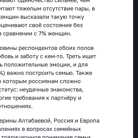
тают тяжелым отсутствие пары, в
 женщин высказали такую точку
оценивают своё состояние без
в сравнении с 7% женщин.
ловины респондентов обоих полов
бовь и заботу с кем-то. Треть ищет
ть положительные эмоции, и для
%) важно построить семью. Также
по которым россиянам сложно
татус: неудачные знакомства,
огие требования к партнёру и
отношениях.
ерины Алтабаевой, Россия и Европа
влениях в вопросах семейных
де традиционное понимание семьи