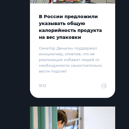
В России предложили
указывать общую
калорийность продукта
на вес упаковки
Сенатор Деньгин поддержал
инициативу, отметив, что её
реализация избавит людей от
необходимости самостоятельно
вести подсчёт
15:12