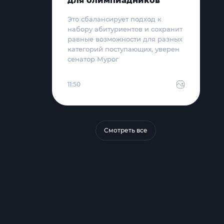
для олимпиадников
Это сбалансирует подход к
набору абитуриентов и сохранит
равные возможности для разных
категорий поступающих, уверен
сенатор Мурог
11:50
Смотреть все