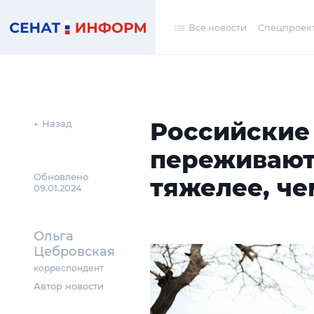
Все новости
Спецпроек
Российские
← Назад
переживают
Обновлено
тяжелее, ч
09.01.2024
Ольга
Цебровская
корреспондент
Автор новости