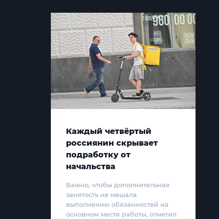
Каждый четвёртый
россиянин скрывает
подработку от
начальства
Важно, чтобы дополнительная
занятость не мешала
выполнению обязанностей на
основном месте работы, отметил