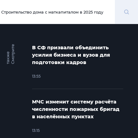
Поиск
Строительство дома с маткапиталом в 2025 году
00:00
С
м
о
т
и
т
е
т
а
к
ж
В СФ призвали объединить
р
е
усилия бизнеса и вузов для
подготовки кадров
13:55
МЧС изменит систему расчёта
численности пожарных бригад
в населённых пунктах
13:15