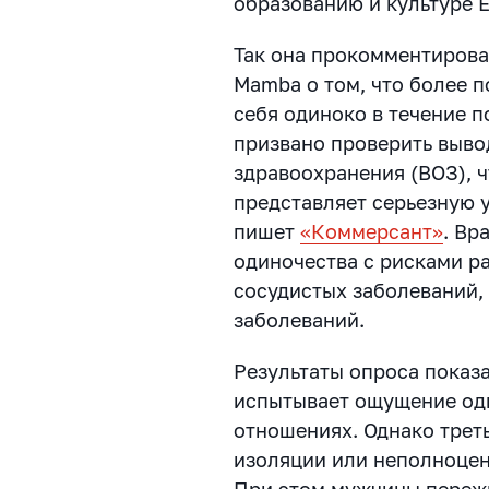
образованию и культуре 
Так она прокомментирова
Mamba о том, что более 
себя одиноко в течение 
призвано проверить выв
здравоохранения (ВОЗ), 
представляет серьезную у
пишет
«Коммерсант»
. Вр
одиночества с рисками р
сосудистых заболеваний, д
заболеваний.
Результаты опроса показ
испытывает ощущение оди
отношениях. Однако трет
изоляции или неполноцен
При этом мужчины пережи