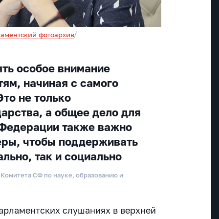
аментский фотоархив
/
ть особое внимание
ям, начиная с самого
Это не только
дарства, а общее дело для
 Федерации также важно
еры, чтобы поддерживать
льно, так и социально
 Комитета СФ по науке, образованию и
парламентских слушаниях в верхней