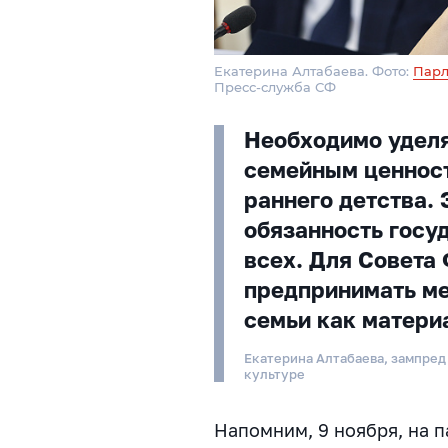
Екатерина Алтабаева. Фото:
Парл
Пресс-служба СФ
Необходимо уделя
семейным ценност
раннего детства. 
обязанность госу
всех. Для Совета
предпринимать м
семьи как материа
Екатерина Алтабаева, зампред
культуре
Напомним, 9 ноября, на 