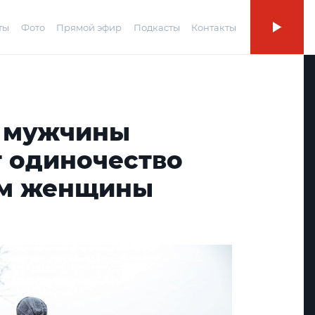
ты
Фото
Прямой эфир
Подкасты
Контакты
 мужчины
 одиночество
ем женщины