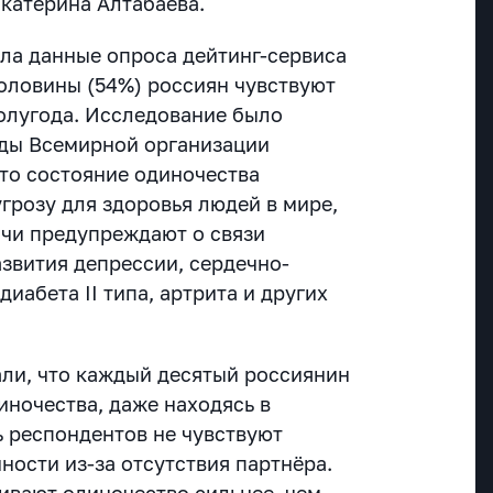
Екатерина Алтабаева.
ла данные опроса дейтинг-сервиса
половины (54%) россиян чувствуют
полугода. Исследование было
оды Всемирной организации
что состояние одиночества
грозу для здоровья людей в мире,
ачи предупреждают о связи
азвития депрессии, сердечно-
иабета II типа, артрита и других
али, что каждый десятый россиянин
ночества, даже находясь в
ь респондентов не чувствуют
ности из-за отсутствия партнёра.
вают одиночество сильнее, чем