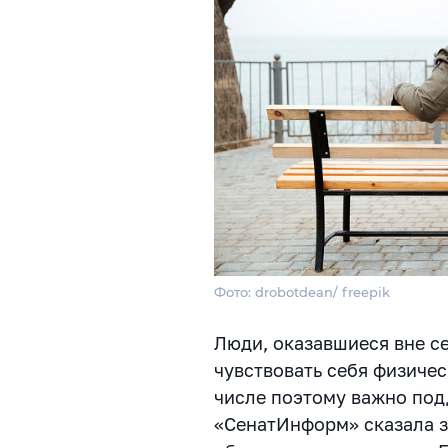
Фото: drobotdean/ freepik
Люди, оказавшиеся вне с
чувствовать себя физичес
числе поэтому важно подд
«СенатИнформ» сказала з