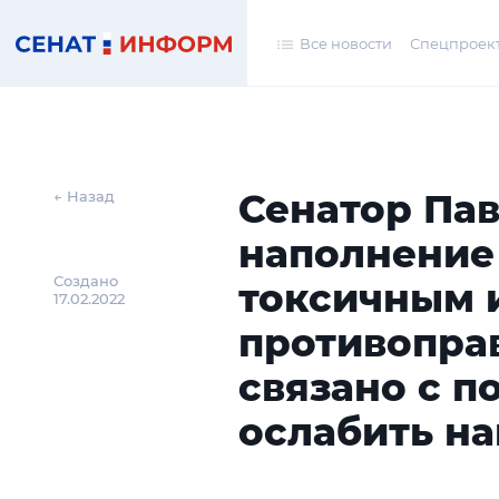
Все новости
Спецпроек
Сенатор Пав
← Назад
наполнение
Создано
токсичным 
17.02.2022
противопра
связано с 
ослабить н