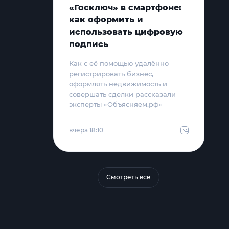
«Госключ» в смартфоне:
как оформить и
использовать цифровую
подпись
Как с её помощью удалённо
регистрировать бизнес,
оформлять недвижимость и
совершать сделки рассказали
эксперты «Объясняем.рф»
вчера 18:10
Смотреть все