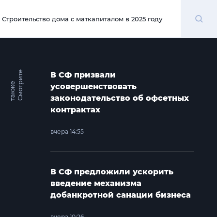
Поиск
Строительство дома с маткапиталом в 2025 году
00:00
С
м
о
т
и
т
е
т
а
к
ж
В СФ призвали
р
е
усовершенствовать
законодательство об офсетных
контрактах
вчера 14:55
В СФ предложили ускорить
введение механизма
добанкротной санации бизнеса
вчера 10:26