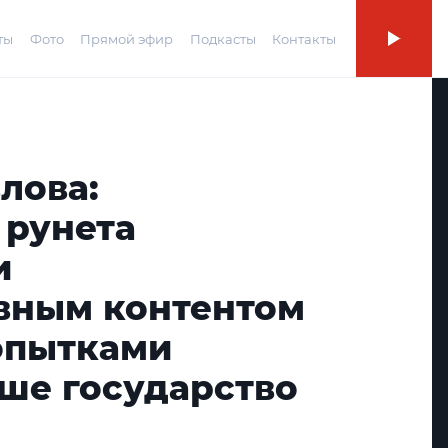
ты
Фото
Прямой эфир
Подкасты
Контакты
лова:
 рунета
и
вным контентом
попытками
аше государство