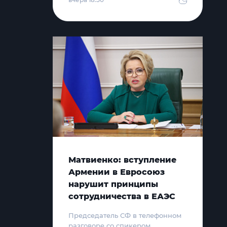
Матвиенко: вступление
Армении в Евросоюз
нарушит принципы
сотрудничества в ЕАЭС
Председатель СФ в телефонном
разговоре со спикером