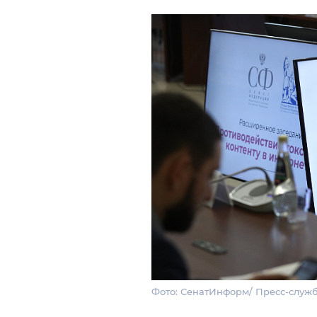
Фото: СенатИнформ/ Пресс-служ