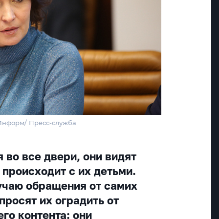
тИнформ/ Пресс-служба
 во все двери, они видят
 происходит с их детьми.
учаю обращения от самих
 просят их оградить от
го контента: они