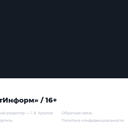
тИнформ» / 16+
ый редактор — Г. В. Крылов
Обратная связь
дитель
Политика конфиденциальности