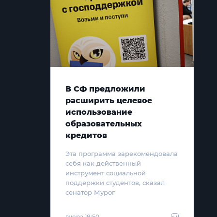
В СФ предложили
расширить целевое
использование
образовательных
кредитов
Эта программа зарекомендовала
себя как действенный
инструмент социальной
поддержки студентов, сказал
сенатор Мурог
вчера 18:50