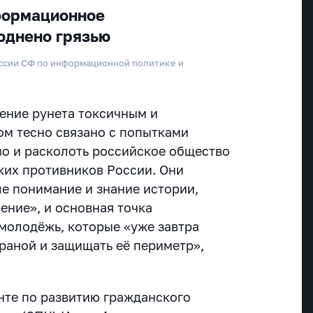
формационное
однено грязью
иссии СФ по информационной политике и
нение рунета токсичным и
м тесно связано с попытками
во и расколоть российское общество
ких противников России. Они
е понимание и знание истории,
ение», и основная точка
 молодёжь, которые «уже завтра
траной и защищать её периметр»,
нте по развитию гражданского