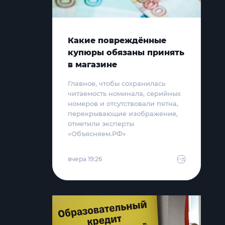
Какие повреждённые
купюры обязаны принять
в магазине
Главное, чтобы сохранилась
читаемость номинала, серийных
номеров и отсутствовали пятна,
перекрывающие изображение,
отметили эксперты
«Объясняем.РФ»
вчера 19:26