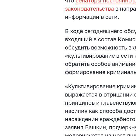
что
сенаторы постоянно 
законодательства
в напра
информации в сети.
В ходе сегодняшнего обс
входящий в состав Комис
обсудить возможность вк
«культивирование в сети
обратить особое внимани
формирование криминальн
«Культивирование кримин
выражается в отрицании
принципов и главенствую
насилия как способа дост
насаждении враждебного 
заявил Башкин, подчеркну
модерируется из мест ли