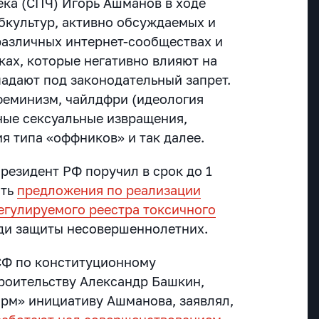
ека (СПЧ) Игорь Ашманов в ходе
убкультур, активно обсуждаемых и
различных интернет-сообществах и
ах, которые негативно влияют на
падают под законодательный запрет.
феминизм, чайлдфри (идеология
ные сексуальные извращения,
я типа «оффников» и так далее.
резидент РФ поручил в срок до 1
ить
предложения по реализации
егулируемого реестра токсичного
ди защиты несовершеннолетних.
СФ по конституционному
троительству Александр Башкин,
рм» инициативу Ашманова, заявлял,