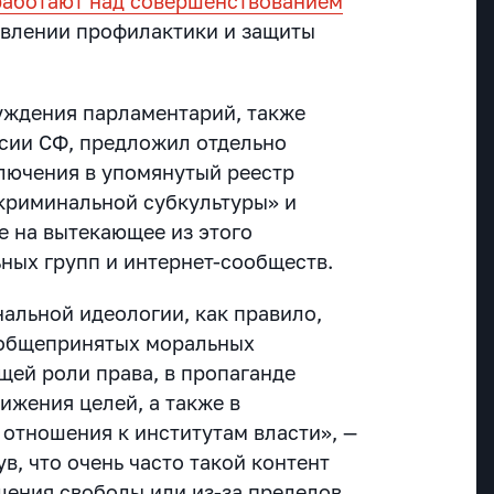
работают над совершенствованием
влении профилактики и защиты
уждения парламентарий, также
сии СФ, предложил отдельно
лючения в упомянутый реестр
 криминальной субкультуры» и
е на вытекающее из этого
ых групп и интернет-сообществ.
альной идеологии, как правило,
 общепринятых моральных
щей роли права, в пропаганде
ижения целей, а также в
отношения к институтам власти», —
в, что очень часто такой контент
шения свободы или из-за пределов