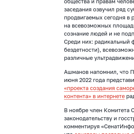
общества и правам челов
заседания озвучил ряд с
продвигаемых сегодня в 
на всевозможных площадк
сознание людей и не под
Среди них: радикальный 
бездетности), всевозмож
различные ультрадвижени
Ашманов напомнил, что П
июня 2022 года представ
«проекта создания самор
контента» в интернете
ра
В ноябре член Комитета 
законодательству и госс
комментируя «СенатИнфо