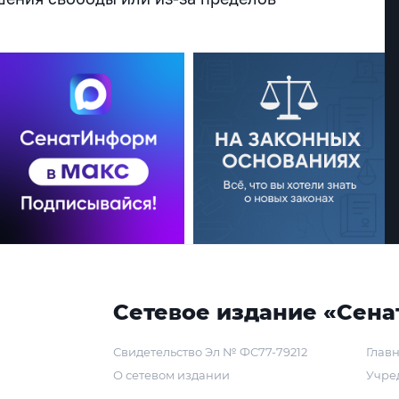
Сетевое издание «Сена
Свидетельство Эл № ФС77-79212
Главн
О сетевом издании
Учре