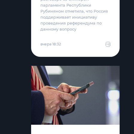
парламента Республики
Рубиняном отметила, что Россия
поддерживает инициативу
проведения референдума по
данному вопросу
вчера 18:32