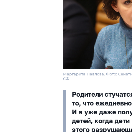
Маргарита Павлова. Фото: Сена
СФ
Родители стучатся
то, что ежедневно
И я уже даже пол
детей, когда дети
этого разрушающе