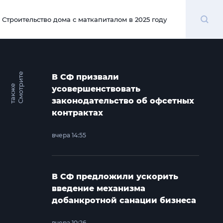
Поиск
Строительство дома с маткапиталом в 2025 году
00:00
С
м
о
т
и
т
е
т
а
к
ж
В СФ призвали
р
е
усовершенствовать
законодательство об офсетных
контрактах
вчера 14:55
В СФ предложили ускорить
введение механизма
добанкротной санации бизнеса
вчера 10:26