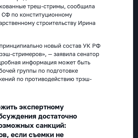
скованные треш-стримы, сообщила
а СФ по конституционному
дарственному строительству Ирина
принципиально новый состав УК РФ
трэш-стримеров», — заявила сенатор
одробная информация может быть
абочей группы по подготовке
жений по противодействию трэш-
ожить экспертному
бсуждения достаточно
озможных санкций:
ов, если съемки не