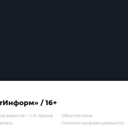
тИнформ» / 16+
ый редактор — Г. В. Крылов
Обратная связь
дитель
Политика конфиденциальности