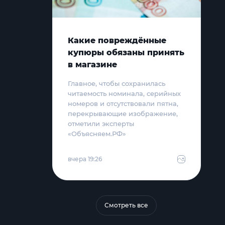
Какие повреждённые
купюры обязаны принять
в магазине
Главное, чтобы сохранилась
читаемость номинала, серийных
номеров и отсутствовали пятна,
перекрывающие изображение,
отметили эксперты
«Объясняем.РФ»
вчера 19:26
Смотреть все