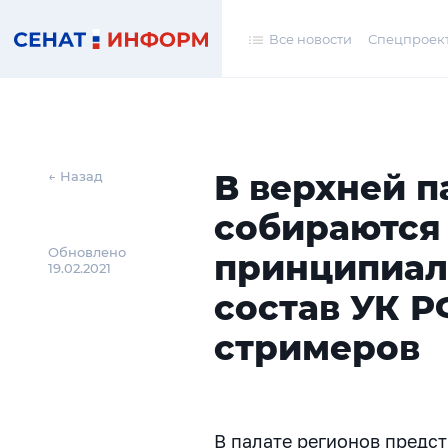
Все новости
Спецпроек
В верхней п
← Назад
собираются
Обновлено
принципиал
19.02.2021
состав УК Р
стримеров
В палате регионов предс