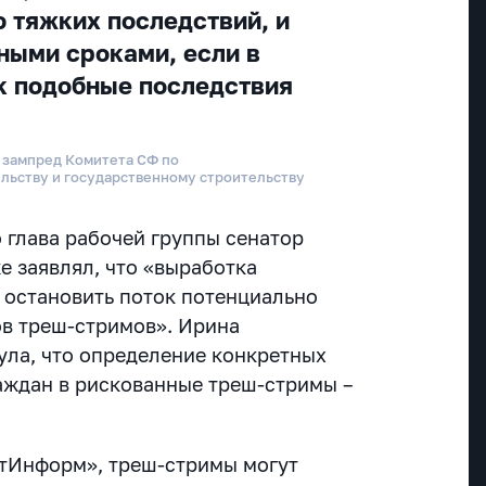
ю тяжких последствий, и
ными сроками, если в
к подобные последствия
 зампред Комитета СФ по
льству и государственному строительству
 глава рабочей группы сенатор
е заявлял, что «выработка
 остановить поток потенциально
ов треш-стримов». Ирина
ла, что определение конкретных
раждан в рискованные треш-стримы –
.
атИнформ», треш-стримы могут