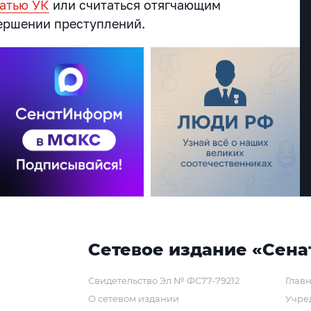
татью УК
или считаться отягчающим
ершении преступлений.
Сетевое издание «Сена
Свидетельство Эл № ФС77-79212
Главн
О сетевом издании
Учре