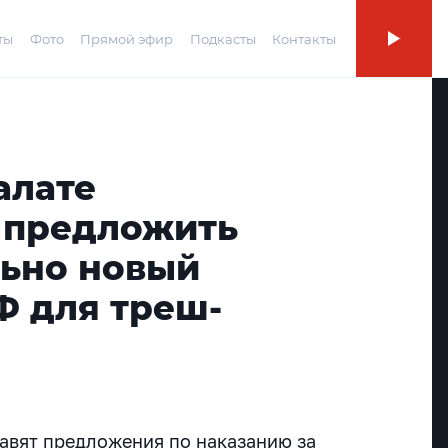
ты
Фото
Прямой эфир
Подкасты
Контакты
алате
 предложить
ьно новый
Ф для треш-
тавят предложения по наказанию за