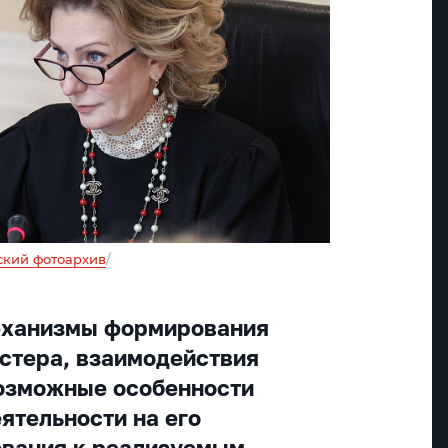
ский фотоархив
/
еханизмы формирования
стера, взаимодействия
возможные особенности
ятельности на его
ования к реализуемым