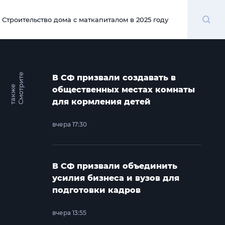
Поиск
Строительство дома с маткапиталом в 2025 году
00:00
С
м
о
т
и
т
е
т
а
к
ж
В СФ призвали создавать в
р
е
общественных местах комнаты
для кормления детей
вчера 17:30
В СФ призвали объединить
усилия бизнеса и вузов для
подготовки кадров
вчера 13:55