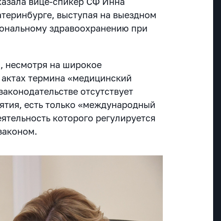
казала вице-спикер СФ Инна
атеринбурге, выступая на выездном
иональному здравоохранению при
о, несмотря на широкое
 актах термина «медицинский
законодательстве отсутствует
ятия, есть только «международный
еятельность которого регулируется
законом.