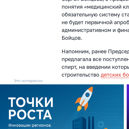
понятия «медицинский кл
обязательную систему ста
не будет первичной апро
административном и фина
Бойцов.
Напомним, ранее Предсе
предлагала все поступле
спирт, на введении котор
строительство
детских б
Это интересно