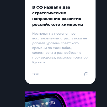
В СФ назвали два
стратегических
направления развития
российского химпрома
Несмотря на постепенное
восстановление, отрасль пока не
догнала уровень советского
времени по масштабам,
системности и разнообразию
производства, рассказал сенатор
Русаков
13:26