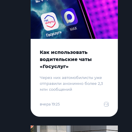
Как использовать
водительские чаты
«Госуслуг»
Через них автомобилисты уже
отправили анонимно более 2,3
млн сообщений
вчера 19:25