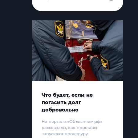
Что будет, если не
погасить долг
добровольно
На портале «Объясняем.рф»
рассказали, как приставы
запускают процедуру