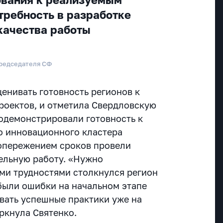
требность в разработке
качества работы
Председателя СФ
ценивать готовность регионов к
роектов, и отметила Свердловскую
родемонстрировали готовность к
о инновационного кластера
 опережением сроков провели
ельную работу. «Нужно
ими трудностями столкнулся регион
 были ошибки на начальном этапе
овать успешные практики уже на
ркнула Святенко.