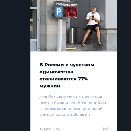
В России с чувством
одиночества
сталкиваются 77%
мужчин
Для большинства из них семья
всегда была и остаётся одной из
главных жизненных ценностей,
считает сенатор Деньгин
вчера 18:45