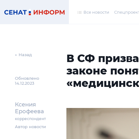
Все новости
Спецпроек
В СФ призва
← Назад
законе пон
Обновлено
«медицинск
14.12.2023
Ксения
Ерофеева
корреспондент
Автор новости