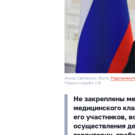
Инна Святенко. Фото:
Парламент
Пресс-служба СФ
Не закреплены м
медицинского кла
его участников, 
осуществления де
территории, треб