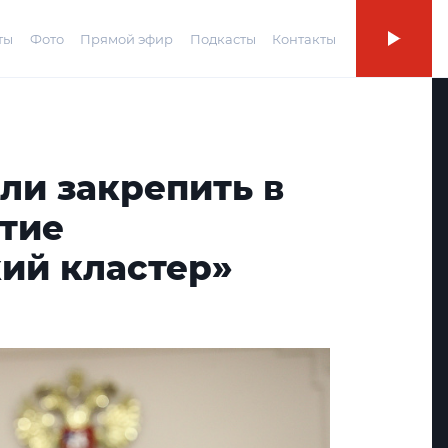
ты
Фото
Прямой эфир
Подкасты
Контакты
ли закрепить в
ятие
ий кластер»