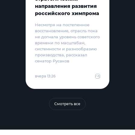
направления развития
российского химпрома
Несмотря на постепенное
восстановление, отрасль пока
не догнала уровень советского
времени по масштабам,
системности и разнообразию
производства, рассказал
сенатор Русаков
вчера 13:26
Смотреть все