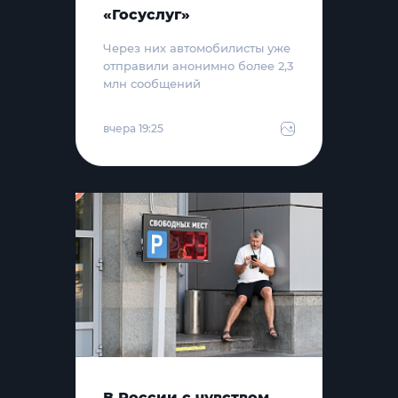
«Госуслуг»
Через них автомобилисты уже
отправили анонимно более 2,3
млн сообщений
вчера 19:25
В России с чувством