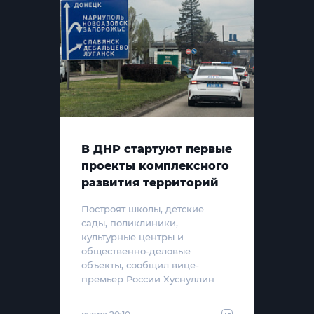
В ДНР стартуют первые
проекты комплексного
развития территорий
Построят школы, детские
сады, поликлиники,
культурные центры и
общественно-деловые
объекты, сообщил вице-
премьер России Хуснуллин