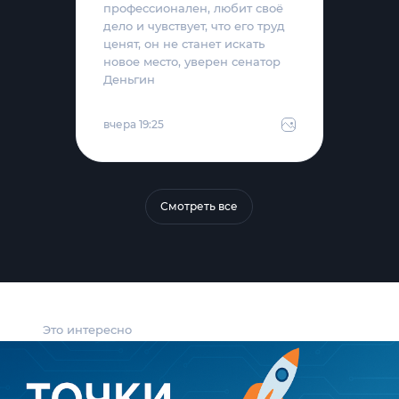
профессионален, любит своё
дело и чувствует, что его труд
ценят, он не станет искать
новое место, уверен сенатор
Деньгин
вчера 19:25
Смотреть все
Это интересно