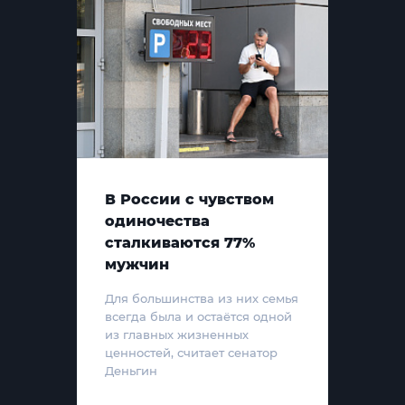
В России с чувством
одиночества
сталкиваются 77%
мужчин
Для большинства из них семья
всегда была и остаётся одной
из главных жизненных
ценностей, считает сенатор
Деньгин