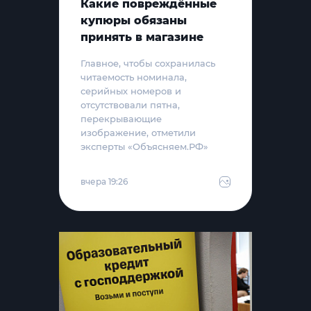
Какие повреждённые
купюры обязаны
принять в магазине
Главное, чтобы сохранилась
читаемость номинала,
серийных номеров и
отсутствовали пятна,
перекрывающие
изображение, отметили
эксперты «Объясняем.РФ»
вчера 19:26