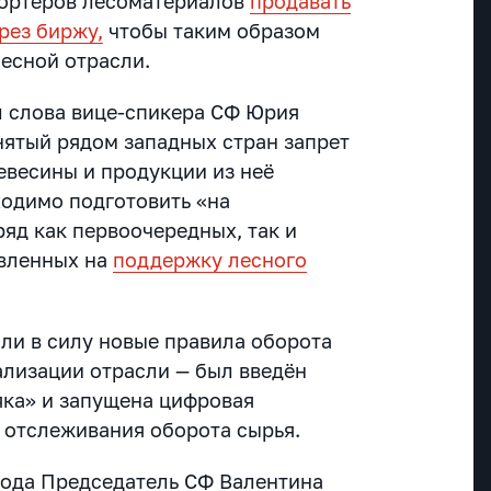
портеров лесоматериалов
продавать
рез биржу,
чтобы таким образом
лесной отрасли.
 слова вице-спикера СФ Юрия
нятый рядом западных стран запрет
евесины и продукции из неё
ходимо подготовить «на
яд как первоочередных, так и
авленных на
поддержку лесного
или в силу новые правила оборота
лизации отрасли — был введён
яка» и запущена цифровая
 отслеживания оборота сырья.
 года Председатель СФ Валентина