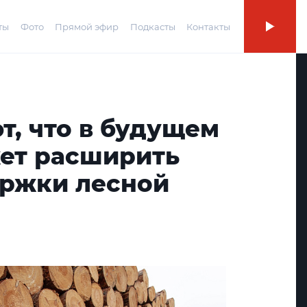
ты
Фото
Прямой эфир
Подкасты
Контакты
т, что в будущем
ет расширить
ржки лесной