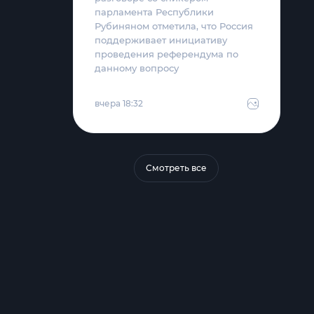
парламента Республики
Рубиняном отметила, что Россия
поддерживает инициативу
проведения референдума по
данному вопросу
вчера 18:32
Смотреть все