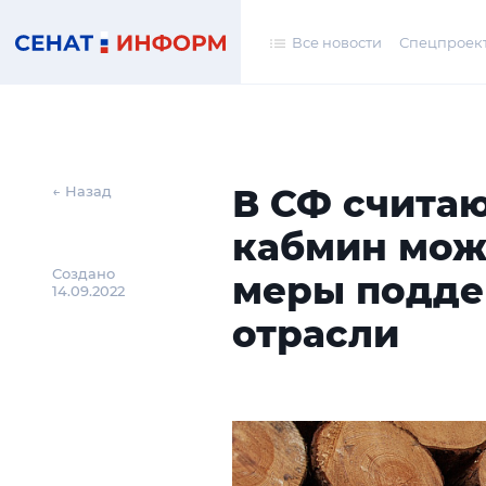
Все новости
Спецпроек
В СФ считаю
← Назад
кабмин мож
Создано
меры подде
14.09.2022
отрасли