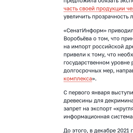
предложила обязать экс
часть своей продукции че
увеличить прозрачность 
«СенатИнформ» приводил
Воробьёва о том, что при
на импорт российской др
привели к тому, что необ
государственном уровне р
долгосрочных мер, напр
комплекса
».
С первого января выступ
древесины для декримина
запрет на экспорт «кругл
информационная система
До этого, в декабре 2021