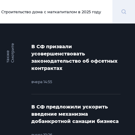
Поиск
Строительство дома с маткапиталом в 2025 году
00:00
С
м
о
т
и
т
е
т
а
к
ж
В СФ призвали
р
е
усовершенствовать
законодательство об офсетных
контрактах
вчера 14:55
В СФ предложили ускорить
введение механизма
добанкротной санации бизнеса
вчера 10:26