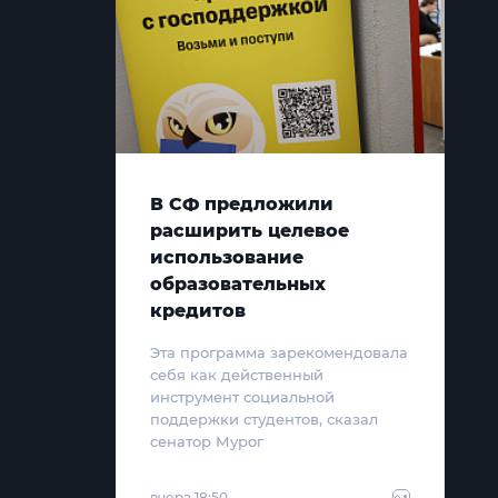
В СФ предложили
расширить целевое
использование
образовательных
кредитов
Эта программа зарекомендовала
себя как действенный
инструмент социальной
поддержки студентов, сказал
сенатор Мурог
вчера 18:50