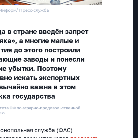
тИнформ/ Пресс-служба
да в стране введён запрет
яка», а многие малые и
тия до этого построили
ающие заводы и понесли
шие убытки. Поэтому
ивно искать экспортных
звычайно важна в этом
жка государства
тета СФ по аграрно-продовольственной
нию
монопольная служба (ФАС)