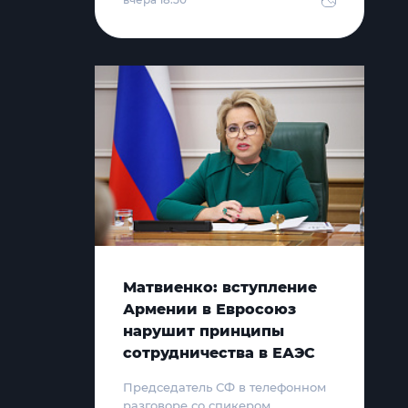
Матвиенко: вступление
Армении в Евросоюз
нарушит принципы
сотрудничества в ЕАЭС
Председатель СФ в телефонном
разговоре со спикером