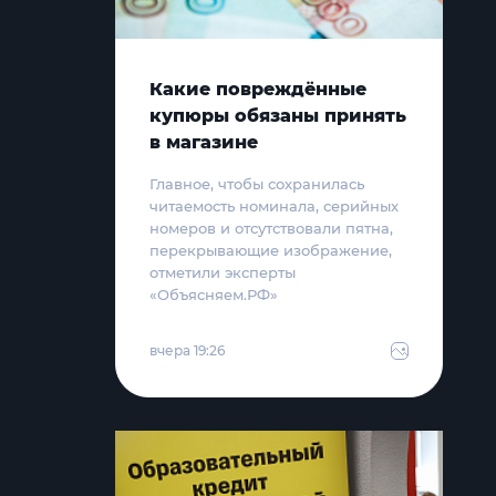
Какие повреждённые
купюры обязаны принять
в магазине
Главное, чтобы сохранилась
читаемость номинала, серийных
номеров и отсутствовали пятна,
перекрывающие изображение,
отметили эксперты
«Объясняем.РФ»
вчера 19:26