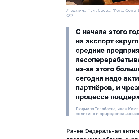
Людмила Талабаева. Фото: Сена
СФ
С начала этого го
на экспорт «кругл
средние предприя
лесоперерабатыв
из-за этого боль
сегодня надо акт
партнёров, и чре
процессе поддер
Людмила Талабаева, член Коми
политике и природопользова
Ранее Федеральная анти