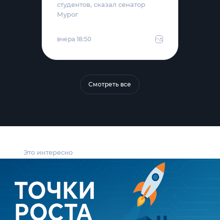
студентов, сказал сенатор
Мурог
вчера 18:50
Смотреть все
Это интересно