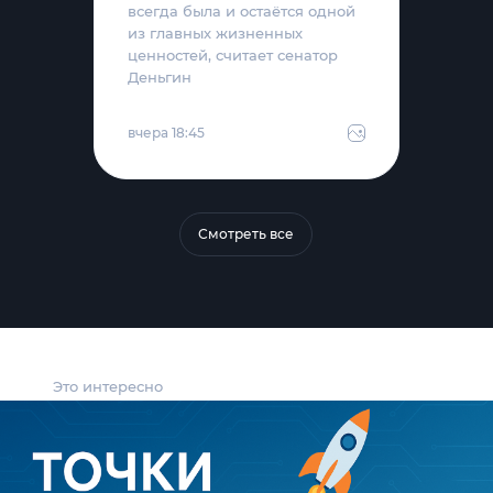
всегда была и остаётся одной
из главных жизненных
ценностей, считает сенатор
Деньгин
вчера 18:45
Смотреть все
Это интересно