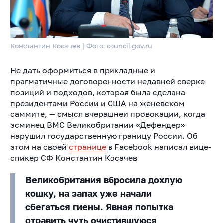
Константин Косачев | Фото: council.gov.ru
Не дать оформиться в прикладные и
прагматичные договоренности недавней сверке
позиций и подходов, которая была сделана
президентами России и США на женевском
саммите, — смысл вчерашней провокации, когда
эсминец ВМС Великобритании «Дефендер»
нарушил государственную границу России. Об
этом на своей
странице
в Facebook написал вице-
спикер СФ Константин Косачев
Великобритания вбросила дохлую
кошку, на запах уже начали
сбегаться гиены. Явная попытка
отравить чуть очистившуюся