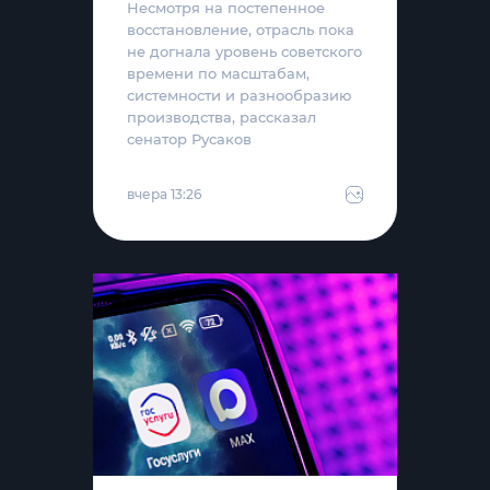
Несмотря на постепенное
восстановление, отрасль пока
не догнала уровень советского
времени по масштабам,
системности и разнообразию
производства, рассказал
сенатор Русаков
вчера 13:26