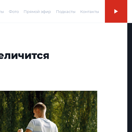
ты
Фото
Прямой эфир
Подкасты
Контакты
еличится