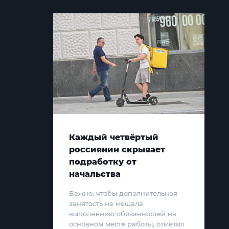
Каждый четвёртый
россиянин скрывает
подработку от
начальства
Важно, чтобы дополнительная
занятость не мешала
выполнению обязанностей на
основном месте работы, отметил