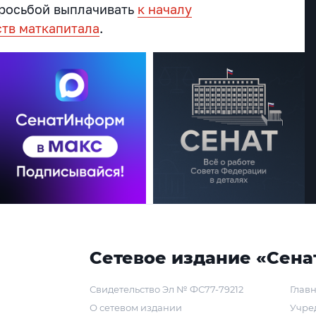
просьбой выплачивать
к началу
ств маткапитала
.
Сетевое издание «Сена
Свидетельство Эл № ФС77-79212
Главн
О сетевом издании
Учре