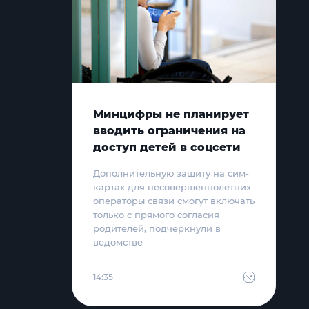
Минцифры не планирует
вводить ограничения на
доступ детей в соцсети
Дополнительную защиту на сим-
картах для несовершеннолетних
операторы связи смогут включать
только с прямого согласия
родителей, подчеркнули в
ведомстве
14:35