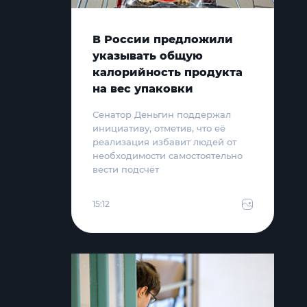
В России предложили
указывать общую
калорийность продукта
на вес упаковки
Сенатор Деньгин поддержал
инициативу, отметив, что её
реализация избавит людей от
необходимости самостоятельно
вести подсчёт
15:12