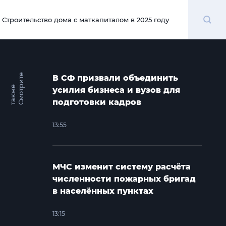
Поиск
Строительство дома с маткапиталом в 2025 году
00:00
С
м
о
т
и
т
е
т
а
к
ж
В СФ призвали объединить
р
е
усилия бизнеса и вузов для
подготовки кадров
13:55
МЧС изменит систему расчёта
численности пожарных бригад
в населённых пунктах
13:15