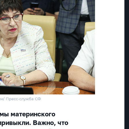
рм/ Пресс-служба СФ
ммы материнского
привыкли. Важно, что