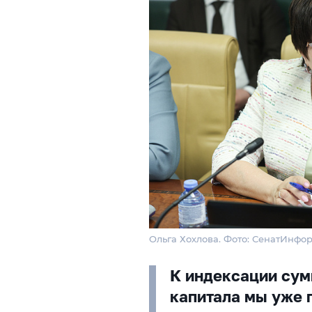
Ольга Хохлова. Фото: СенатИнфо
К индексации су
капитала мы уже 