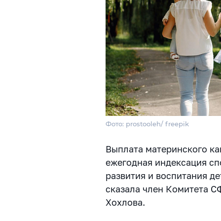
Фото: prostooleh/ freepik
Выплата материнского ка
ежегодная индексация сп
развития и воспитания д
сказала член Комитета С
Хохлова.