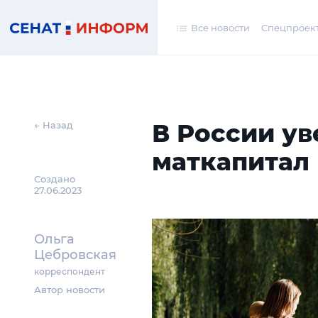
Все новости
Спецпроек
В России ув
← Назад
маткапитал
Создано
27.06.2023
Ольга
Цебровская
корреспондент
Автор новости